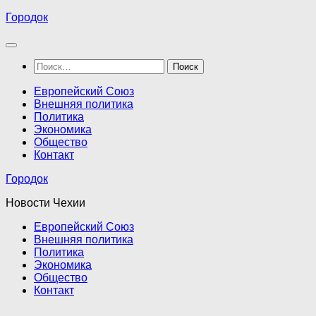
Перейти
Городок
к
содержимому
Найти:
Европейский Союз
Внешняя политика
Политика
Экономика
Общество
Контакт
Городок
Новости Чехии
Европейский Союз
Внешняя политика
Политика
Экономика
Общество
Контакт