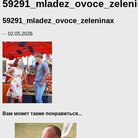
59291_mladez_ovoce_zelen
59291_mladez_ovoce_zeleninax
-
·
02.05.2026
Вам может также понравиться...