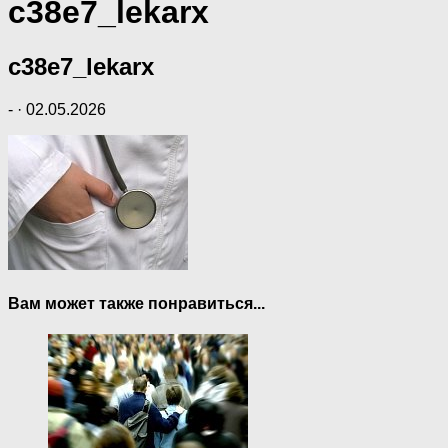
c38e7_lekarx
c38e7_lekarx
-
·
02.05.2026
Вам может также понравиться...