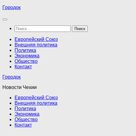
Перейти
Городок
к
содержимому
Найти:
Европейский Союз
Внешняя политика
Политика
Экономика
Общество
Контакт
Городок
Новости Чехии
Европейский Союз
Внешняя политика
Политика
Экономика
Общество
Контакт