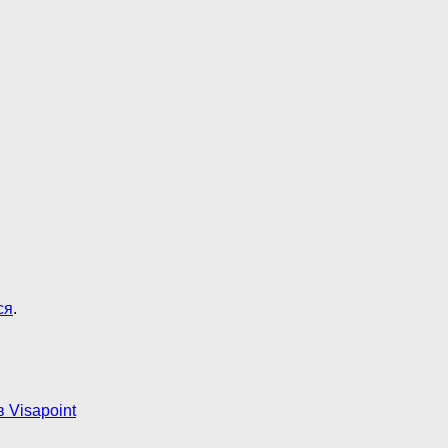
ся
.
 Visapoint