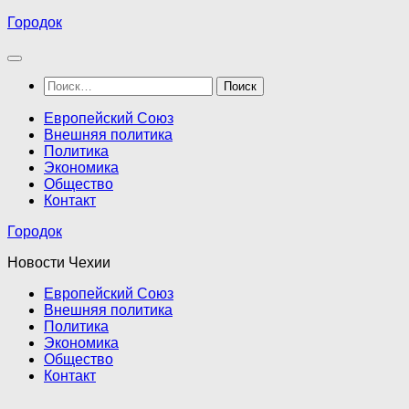
Перейти
Городок
к
содержимому
Найти:
Европейский Союз
Внешняя политика
Политика
Экономика
Общество
Контакт
Городок
Новости Чехии
Европейский Союз
Внешняя политика
Политика
Экономика
Общество
Контакт