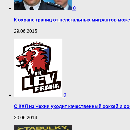
0
К охране границ от нелегальных мигрантов мож
29.06.2015
0
С КХЛ из Чехии уходит качественный хоккей и р
30.06.2014