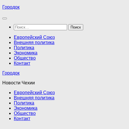
Перейти
Городок
к
содержимому
Найти:
Европейский Союз
Внешняя политика
Политика
Экономика
Общество
Контакт
Городок
Новости Чехии
Европейский Союз
Внешняя политика
Политика
Экономика
Общество
Контакт