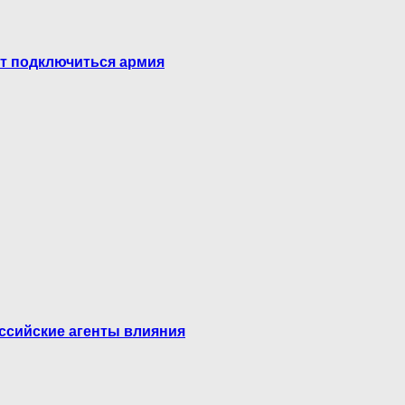
ет подключиться армия
оссийские агенты влияния