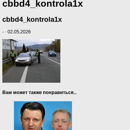
cbbd4_kontrola1x
cbbd4_kontrola1x
-
·
02.05.2026
Вам может также понравиться...