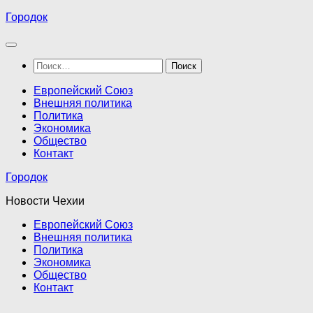
Перейти
Городок
к
содержимому
Найти:
Европейский Союз
Внешняя политика
Политика
Экономика
Общество
Контакт
Городок
Новости Чехии
Европейский Союз
Внешняя политика
Политика
Экономика
Общество
Контакт