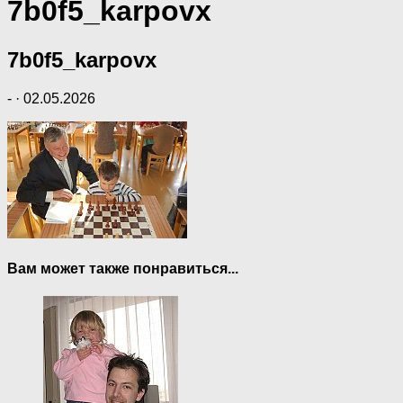
7b0f5_karpovx
7b0f5_karpovx
-
·
02.05.2026
Вам может также понравиться...