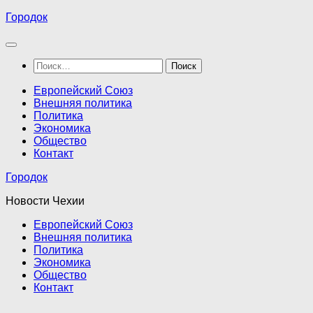
Перейти
Городок
к
содержимому
Найти:
Европейский Союз
Внешняя политика
Политика
Экономика
Общество
Контакт
Городок
Новости Чехии
Европейский Союз
Внешняя политика
Политика
Экономика
Общество
Контакт