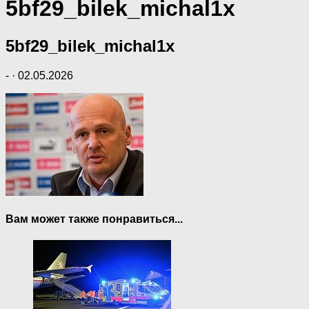
5bf29_bilek_michal1x
5bf29_bilek_michal1x
-
·
02.05.2026
Вам может также понравиться...