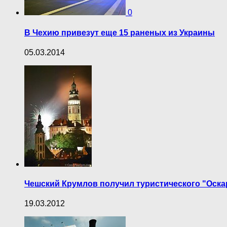
0
В Чехию привезут еще 15 раненых из Украины
05.03.2014
Чешский Крумлов получил туристического "Оска
19.03.2012