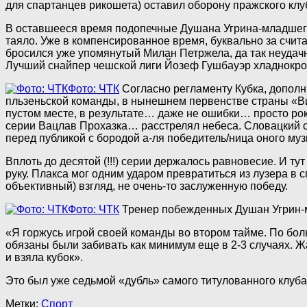
для спартанцев рикошета) оставил оборону пражского клуба
В оставшееся время подопечные Душана Угрина-младшего 
таяло. Уже в компенсированное время, буквально за счи
бросился уже упомянутый Милан Петржела, да так неудачно
Лучший снайпер чешской лиги Йозеф Гушбауэр хладнокров
Фото: ЧТК
Согласно регламенту Кубка, дополни
пльзеньской команды, в нынешнем первенстве страны «Вик
пустом месте, в результате… даже не ошибки… просто рок
серии Вацлав Прохазка… расстрелял небеса. Словацкий с
перед публикой с бородой а-ля победитель/ница оного муз
Вплоть до десятой (!!!) серии держалось равновесие. И т
руку. Плакса мог одним ударом превратиться из лузера в 
объективный) взгляд, не очень-то заслуженную победу.
Фото: ЧТК
Тренер побежденных Душан Угрин-мл
«Я горжусь игрой своей команды во втором тайме. По бол
обязаны были забивать как минимум еще в 2-3 случаях. Жа
и взяла кубок».
Это был уже седьмой «дубль» самого титулованного клуба 
Метки:
Спорт