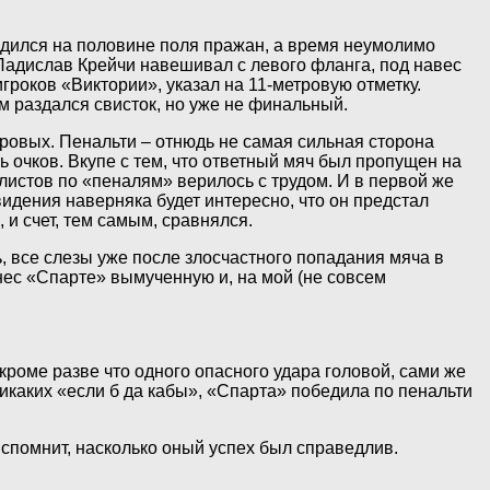
дился на половине поля пражан, а время неумолимо
Ладислав Крейчи навешивал с левого фланга, под навес
гроков «Виктории», указал на 11-метровую отметку.
м раздался свисток, но уже не финальный.
тровых. Пенальти – отнюдь не самая сильная сторона
очков. Вкупе с тем, что ответный мяч был пропущен на
листов по «пеналям» верилось с трудом. И в первой же
дения наверняка будет интересно, что он предстал
 и счет, тем самым, сравнялся.
, все слезы уже после злосчастного попадания мяча в
инес «Спарте» вымученную и, на мой (не совсем
кроме разве что одного опасного удара головой, сами же
никаких «если б да кабы», «Спарта» победила по пенальти
вспомнит, насколько оный успех был справедлив.