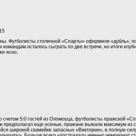
15
аны. Футболисты столичной «Спарты» оформили «дубль», п
 командам осталось сыграть по две встречи, но итоги клуб
же ясно.
о счетом 5:0 гостей из Оломоуца, футболисты пражской «С
к я и предполагал еще осенью, пражане выжали максимум из
ся широкой скамейке запасных «Виктории», в полную силу и
а получалось. Больше всего «пострадал» именно чемпионат 