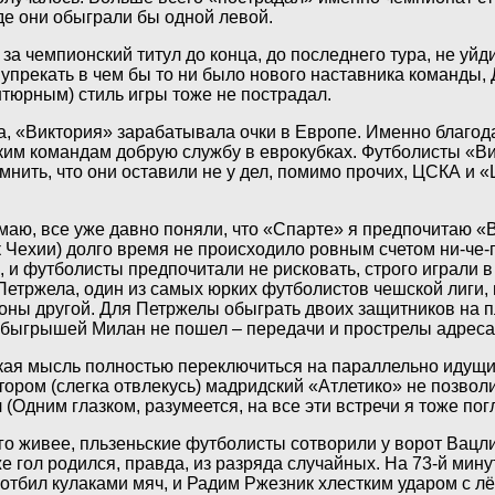
де они обыграли бы одной левой.
а чемпионский титул до конца, до последнего тура, не уйд
 упрекать в чем бы то ни было нового наставника команды,
тюрным) стиль игры тоже не пострадал.
, «Виктория» зарабатывала очки в Европе. Именно благода
ким командам добрую службу в еврокубках. Футболисты «Ви
омнить, что они оставили не у дел, помимо прочих, ЦСКА и
маю, все уже давно поняли, что «Спарте» я предпочитаю «
Чехии) долго время не происходило ровным счетом ни-че-
 и футболисты предпочитали не рисковать, строго играли в
етржела, один из самых юрких футболистов чешской лиги, н
оны другой. Для Петржелы обыграть двоих защитников на п
обыгрышей Милан не пошел – передачи и прострелы адреса
ская мысль полностью переключиться на параллельно идущи
ором (слегка отвлекусь) мадридский «Атлетико» не позволи
(Одним глазком, разумеется, на все эти встречи я тоже пог
о живее, пльзеньские футболисты сотворили у ворот Вацли
же гол родился, правда, из разряда случайных. На 73-й мин
отбил кулаками мяч, и Радим Ржезник хлестким ударом с л