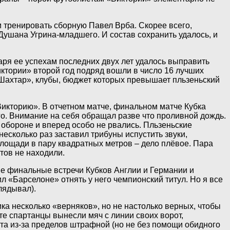
и тренировать сборную Павел Врба. Скорее всего,
 Душана Угрина-младшего. И состав сохранить удалось, и
ря ее успехам последних двух лет удалось выправить
ктории» второй год подряд вошли в число 16 лучших
 «Шахтар», клубы, бюджет которых превышает пльзеньский
Викторию». В отчетном матче, финальном матче Кубка
го. Внимание на себя обращал разве что проливной дождь.
 обороне и вперед особо не рвались. Пльзеньские
есколько раз заставил трибуны испустить звуки,
лощади в пару квадратных метров – дело плёвое. Пара
тов не находили.
е финальные встречи Кубков Англии и Германии и
л «Барселоне» отнять у него чемпионский титул. Но я все
лядывал).
ка несколько «верняков», но не настолько верных, чтобы
уте спартанцы вынесли мяч с линии своих ворот,
ёта из-за пределов штрафной (но не без помощи обидного