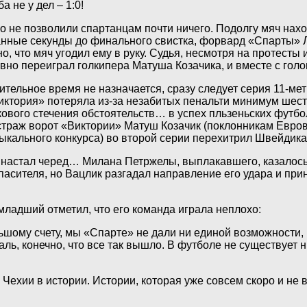
 не у дел – 1:0!
не позволили спартанцам почти ничего. Подолгу мяч нахо
танные секунды до финального свистка, форвард «Спарты» 
, что мяч угодил ему в руку. Судья, несмотря на протесты и
но переиграл голкипера Матуша Козачика, и вместе с голо
тельное время не назначается, сразу следует серия 11-ме
тория» потеряла из-за незабитых пенальти минимум шесть 
ового стечения обстоятельств… в успех пльзеньских футбо
траж ворот «Виктории» Матуш Козачик (поклонникам Еврови
ыкального конкурса) во второй серии перехитрил Швейдика,
ут настал черед… Милана Петржелы, выплакавшего, казалось
спасителя, но Вацлик разгадал направление его удара и пр
адший отметил, что его команда играла неплохо:
ьшому счету, мы «Спарте» не дали ни единой возможности, 
ль, конечно, что все так вышло. В футболе не существует 
Чехии в истории. Истории, которая уже совсем скоро и не 