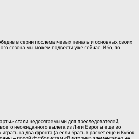
обедив в серии послематчевых пенальти основных своих
ного сезона мы можем подвести уже сейчас. Ибо, по
парты» стали недосягаемыми для преследователей,
 своего неожиданного вылета из Лиги Европы еще во
грать на два фронта (а если брать в расчет еще и Кубок
страны – порой футболистам «Виктории» элементарно не