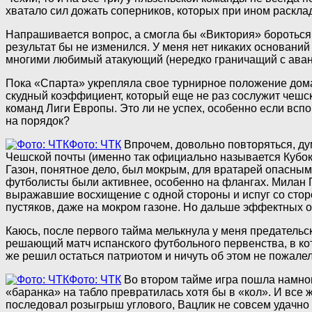
хватало сил дожать соперников, которых при ином раскла
Напрашивается вопрос, а смогла бы «Виктория» бороться з
результат бы не изменился. У меня нет никаких оснований
многими любимый атакующий (нередко граничащий с аван
Пока «Спарта» укрепляла свое турнирное положение дома
скудный коэффициент, который еще не раз сослужит чешс
команд Лиги Европы. Это ли не успех, особенно если всп
на порядок?
Фото: ЧТК
Впрочем, довольно повторяться, ду
Чешской почты (именно так официально называется Кубок 
Газон, понятное дело, был мокрым, для вратарей опасным,
футболисты были активнее, особенно на флангах. Милан П
выражавшие восхищение с одной стороны и испуг со стор
пустяков, даже на мокром газоне. Но дальше эффектных 
Каюсь, после первого тайма мелькнула у меня предатель
решающий матч испанского футбольного первенства, в кот
же решил остаться патриотом и ничуть об этом не пожалел 
Фото: ЧТК
Во втором тайме игра пошла намног
«баранка» на табло превратилась хотя бы в «кол». И все 
последовал розыгрыш углового, Вацлик не совсем удачно 