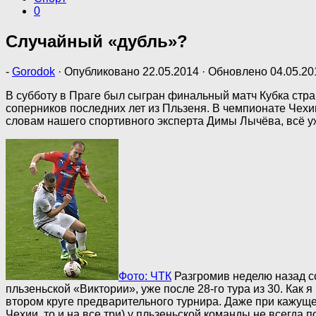
0
Случайный «дубль»?
-
Gorodok
· Опубликовано
22.05.2014
· Обновлено
04.05.20
В субботу в Праге был сыгран финальный матч Кубка стр
соперников последних лет из Пльзеня. В чемпионате Чехии
словам нашего спортивного эксперта Димы Лычёва, всё у
Фото: ЧТК
Разгромив неделю назад с
пльзеньской «Виктории», уже после 28-го тура из 30. Ка
втором круге предварительного турнира. Даже при кажущей
Чехии, то и на все три) у пльзеньской команды не всегд