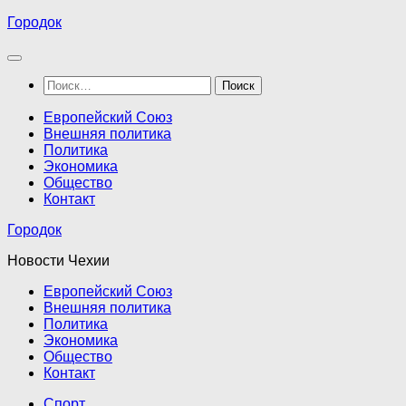
Перейти
Городок
к
содержимому
Найти:
Европейский Союз
Внешняя политика
Политика
Экономика
Общество
Контакт
Городок
Новости Чехии
Европейский Союз
Внешняя политика
Политика
Экономика
Общество
Контакт
Спорт