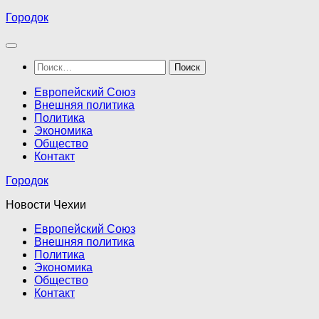
Перейти
Городок
к
содержимому
Найти:
Европейский Союз
Внешняя политика
Политика
Экономика
Общество
Контакт
Городок
Новости Чехии
Европейский Союз
Внешняя политика
Политика
Экономика
Общество
Контакт