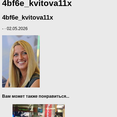
4bf6e_kvitova11x
4bf6e_kvitova11x
-
·
02.05.2026
Вам может также понравиться...