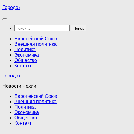
Перейти
Городок
к
содержимому
Найти:
Европейский Союз
Внешняя политика
Политика
Экономика
Общество
Контакт
Городок
Новости Чехии
Европейский Союз
Внешняя политика
Политика
Экономика
Общество
Контакт