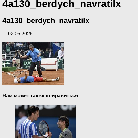
4a130_berdych_navratilx
4a130_berdych_navratilx
-
·
02.05.2026
Вам может также понравиться...