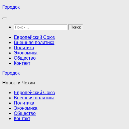
Перейти
Городок
к
содержимому
Найти:
Европейский Союз
Внешняя политика
Политика
Экономика
Общество
Контакт
Городок
Новости Чехии
Европейский Союз
Внешняя политика
Политика
Экономика
Общество
Контакт