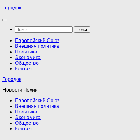
Перейти
Городок
к
содержимому
Найти:
Европейский Союз
Внешняя политика
Политика
Экономика
Общество
Контакт
Городок
Новости Чехии
Европейский Союз
Внешняя политика
Политика
Экономика
Общество
Контакт