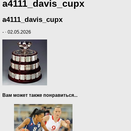
a4111_davis_cupx
a4111_davis_cupx
-
·
02.05.2026
Вам может также понравиться...