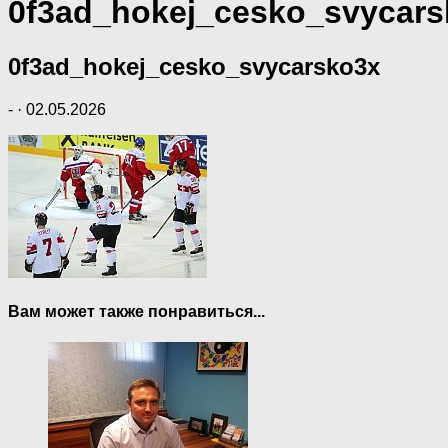
0f3ad_hokej_cesko_svycars
0f3ad_hokej_cesko_svycarsko3x
-
·
02.05.2026
Вам может также понравиться...