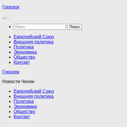
Перейти
Городок
к
содержимому
Найти:
Европейский Союз
Внешняя политика
Политика
Экономика
Общество
Контакт
Городок
Новости Чехии
Европейский Союз
Внешняя политика
Политика
Экономика
Общество
Контакт