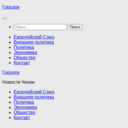
Перейти
Городок
к
содержимому
Найти:
Европейский Союз
Внешняя политика
Политика
Экономика
Общество
Контакт
Городок
Новости Чехии
Европейский Союз
Внешняя политика
Политика
Экономика
Общество
Контакт