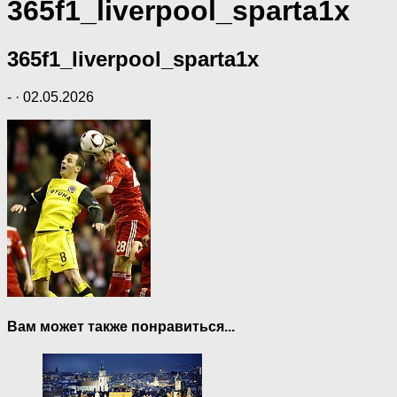
365f1_liverpool_sparta1x
365f1_liverpool_sparta1x
-
·
02.05.2026
Вам может также понравиться...