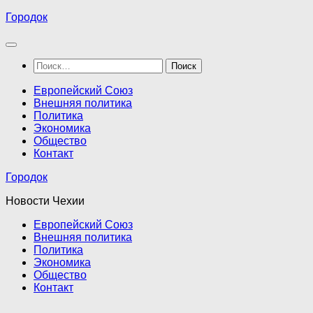
Перейти
Городок
к
содержимому
Найти:
Европейский Союз
Внешняя политика
Политика
Экономика
Общество
Контакт
Городок
Новости Чехии
Европейский Союз
Внешняя политика
Политика
Экономика
Общество
Контакт