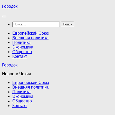
Перейти
Городок
к
содержимому
Найти:
Европейский Союз
Внешняя политика
Политика
Экономика
Общество
Контакт
Городок
Новости Чехии
Европейский Союз
Внешняя политика
Политика
Экономика
Общество
Контакт