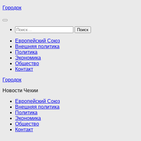
Перейти
Городок
к
содержимому
Найти:
Европейский Союз
Внешняя политика
Политика
Экономика
Общество
Контакт
Городок
Новости Чехии
Европейский Союз
Внешняя политика
Политика
Экономика
Общество
Контакт