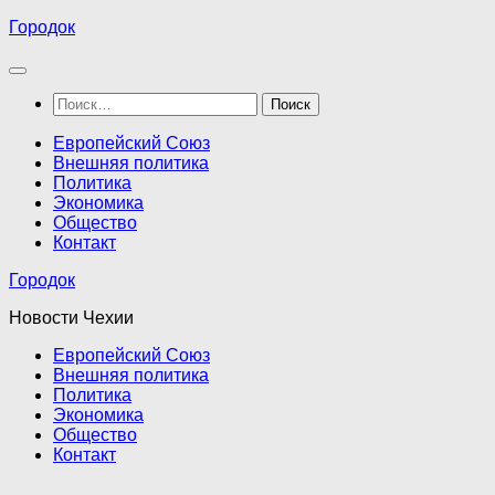
Перейти
Городок
к
содержимому
Найти:
Европейский Союз
Внешняя политика
Политика
Экономика
Общество
Контакт
Городок
Новости Чехии
Европейский Союз
Внешняя политика
Политика
Экономика
Общество
Контакт