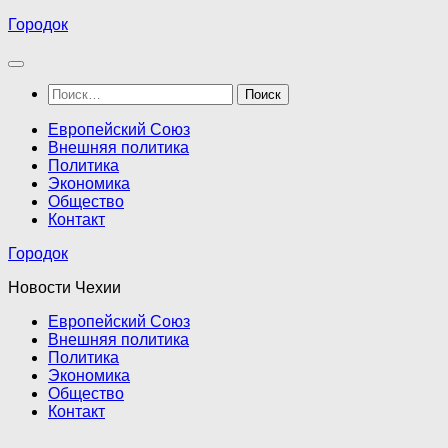
Перейти
Городок
к
содержимому
Найти:
Европейский Союз
Внешняя политика
Политика
Экономика
Общество
Контакт
Городок
Новости Чехии
Европейский Союз
Внешняя политика
Политика
Экономика
Общество
Контакт