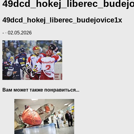
49dcd_hokej_liberec_budej
49dcd_hokej_liberec_budejovice1x
-
·
02.05.2026
Вам может также понравиться...