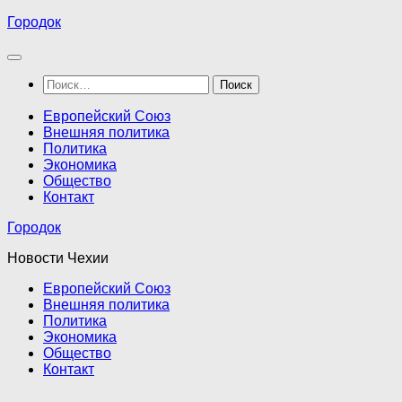
Перейти
Городок
к
содержимому
Найти:
Европейский Союз
Внешняя политика
Политика
Экономика
Общество
Контакт
Городок
Новости Чехии
Европейский Союз
Внешняя политика
Политика
Экономика
Общество
Контакт