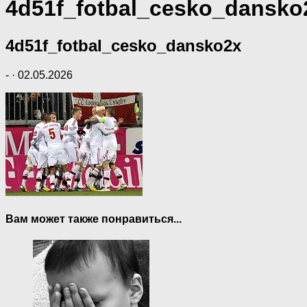
4d51f_fotbal_cesko_dansko
4d51f_fotbal_cesko_dansko2x
-
·
02.05.2026
Вам может также понравиться...