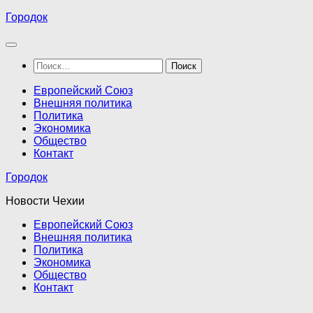
Перейти
Городок
к
содержимому
Найти:
Европейский Союз
Внешняя политика
Политика
Экономика
Общество
Контакт
Городок
Новости Чехии
Европейский Союз
Внешняя политика
Политика
Экономика
Общество
Контакт