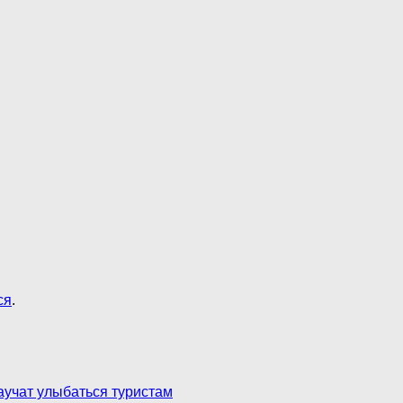
ся
.
учат улыбаться туристам