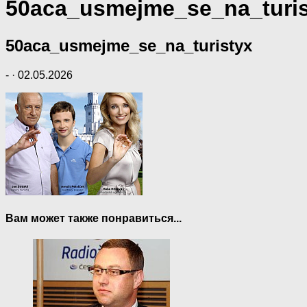
50aca_usmejme_se_na_turis
50aca_usmejme_se_na_turistyx
-
·
02.05.2026
Вам может также понравиться...