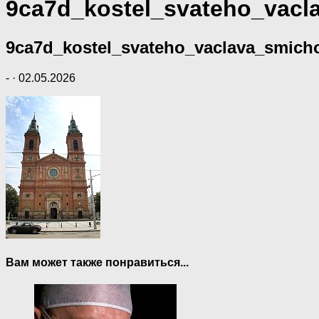
9ca7d_kostel_svateho_vacl
9ca7d_kostel_svateho_vaclava_smich
-
·
02.05.2026
Вам может также понравиться...