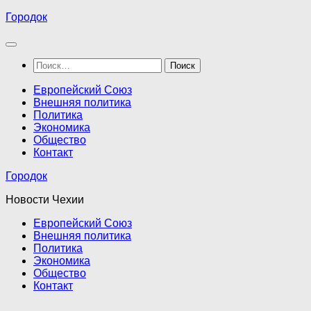
Перейти
Городок
к
содержимому
Найти:
Европейский Союз
Внешняя политика
Политика
Экономика
Общество
Контакт
Городок
Новости Чехии
Европейский Союз
Внешняя политика
Политика
Экономика
Общество
Контакт