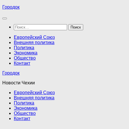
Перейти
Городок
к
содержимому
Найти:
Европейский Союз
Внешняя политика
Политика
Экономика
Общество
Контакт
Городок
Новости Чехии
Европейский Союз
Внешняя политика
Политика
Экономика
Общество
Контакт