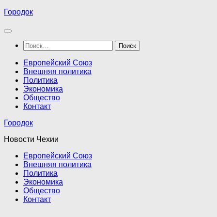
Перейти
Городок
к
содержимому
Найти:
Европейский Союз
Внешняя политика
Политика
Экономика
Общество
Контакт
Городок
Новости Чехии
Европейский Союз
Внешняя политика
Политика
Экономика
Общество
Контакт