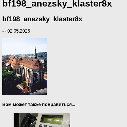
bf198_anezsky_klaster8x
bf198_anezsky_klaster8x
-
·
02.05.2026
Вам может также понравиться...