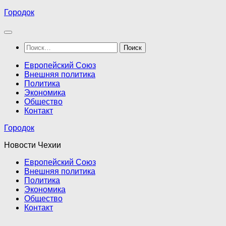
Перейти
Городок
к
содержимому
Найти:
Европейский Союз
Внешняя политика
Политика
Экономика
Общество
Контакт
Городок
Новости Чехии
Европейский Союз
Внешняя политика
Политика
Экономика
Общество
Контакт