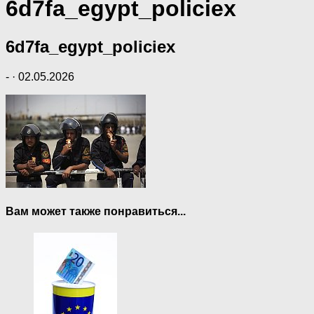
6d7fa_egypt_policiex
6d7fa_egypt_policiex
-
·
02.05.2026
Вам может также понравиться...