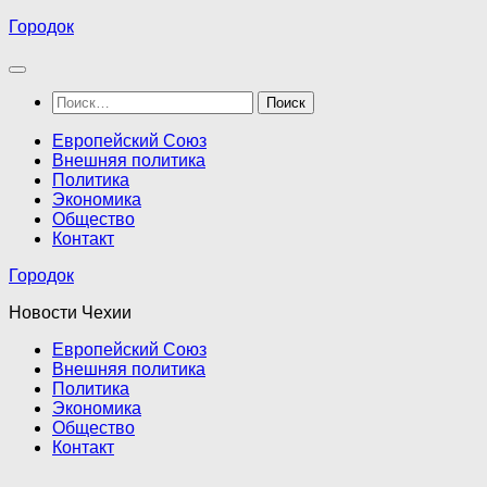
Перейти
Городок
к
содержимому
Найти:
Европейский Союз
Внешняя политика
Политика
Экономика
Общество
Контакт
Городок
Новости Чехии
Европейский Союз
Внешняя политика
Политика
Экономика
Общество
Контакт