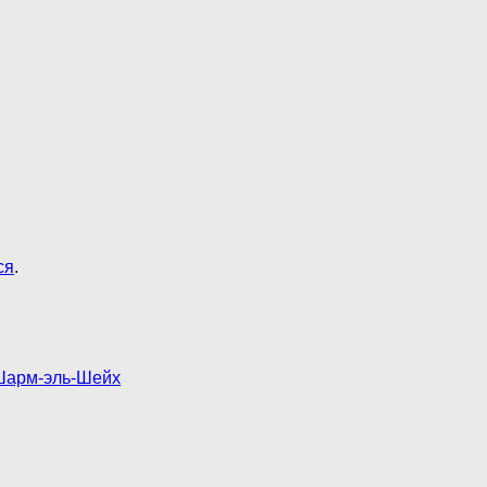
ся
.
 Шарм-эль-Шейх