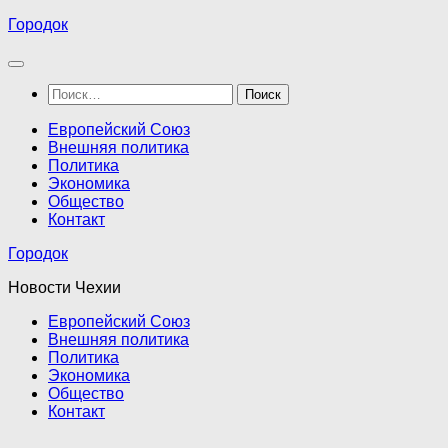
Перейти
Городок
к
содержимому
Найти:
Европейский Союз
Внешняя политика
Политика
Экономика
Общество
Контакт
Городок
Новости Чехии
Европейский Союз
Внешняя политика
Политика
Экономика
Общество
Контакт