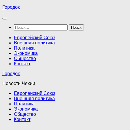
Перейти
Городок
к
содержимому
Найти:
Европейский Союз
Внешняя политика
Политика
Экономика
Общество
Контакт
Городок
Новости Чехии
Европейский Союз
Внешняя политика
Политика
Экономика
Общество
Контакт