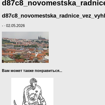
d87c8_novomestska_radnic
d87c8_novomestska_radnice_vez_vyh
-
·
02.05.2026
Вам может также понравиться...