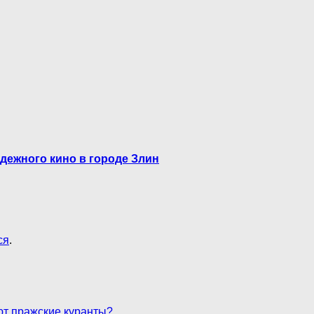
дежного кино в городе Злин
ся
.
ают пражские куранты?