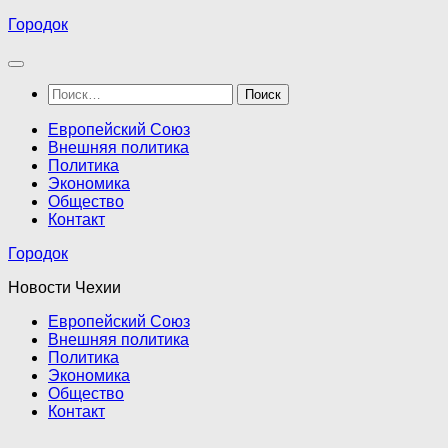
Перейти
Городок
к
содержимому
Найти:
Европейский Союз
Внешняя политика
Политика
Экономика
Общество
Контакт
Городок
Новости Чехии
Европейский Союз
Внешняя политика
Политика
Экономика
Общество
Контакт