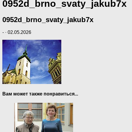
0952d_brno_svaty_jakub7x
0952d_brno_svaty_jakub7x
-
·
02.05.2026
Вам может также понравиться...