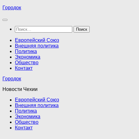
Перейти
Городок
к
содержимому
Найти:
Европейский Союз
Внешняя политика
Политика
Экономика
Общество
Контакт
Городок
Новости Чехии
Европейский Союз
Внешняя политика
Политика
Экономика
Общество
Контакт