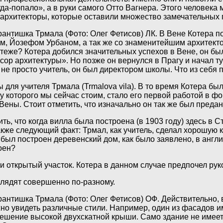
куда-попало», а в руки самого Отто Вагнера. Этого человека
е архитекторы, которые оставили множество замечательных 
антишка Трмала (Фото: Олег Фетисов)
ЛК. В Вене Котера п
, Йозефом Урбаном, а так же со знаменитейшим архитекто
ротеже? Котера добился значительных успехов в Вене, он 
р архитектуры». Но позже он вернулся в Прагу и начал ту
не просто учитель, он был директором школы. Что из себя
ы для учителя Трмала (Trmalova vila). В то время Котера б
, у которого мы сейчас стоим, стало его первой работой в
Вены. Стоит отметить, что изначально он так же был предан
ить, что когда вилла была построена (в 1903 году) здесь в 
кже следующий факт: Трмал, как учитель, сделал хорошую ка
 был построен деревенский дом, как было заявлено, в англи
оен?
и открытый участок. Котера в данном случае предпочел ру
глядят совершенно по-разному.
антишка Трмала (Фото: Олег Фетисов)
ОФ. Действительно, 
жно увидеть различные стили. Например, один из фасадов 
ешение высокой двухскатной крыши. Само здание не имеет 