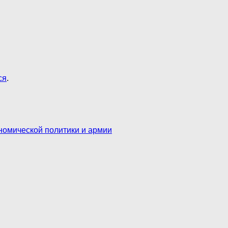
ся
.
номической политики и армии