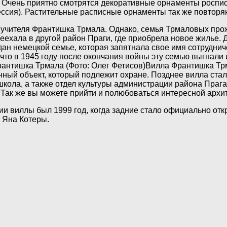
 Очень приятно смотрятся декоративные орнаменты роспис
ецессия). Растительные расписные орнаменты так же повтор
у учителя Франтишка Трмала. Однако, семья Трмаловых прож
ехала в другой район Праги, где приобрела новое жилье. 
ан немецкой семье, которая запятнала свое имя сотруднич
 что в 1945 году после окончания войны эту семью выгнали
Вилла Франтишка Трм
енный объект, который подлежит охране. Позднее вилла ст
школа, а также отдел культуры администрации района Прага
 Так же вы можете прийти и полюбоваться интересной архи
рии виллы был 1999 год, когда задние стало официально отк
 Яна Котеры.