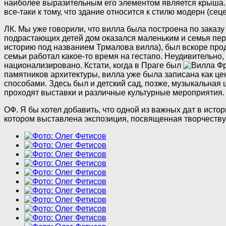
наиболее выразительным его элементом является крыша.
все-таки к тому, что здание относится к стилю модерн (с
ЛК. Мы уже говорили, что вилла была построена по заказ
подрастающих детей дом оказался маленьким и семья пере
историю под названием Трмалова вилла), был вскоре прод
семьи работал какое-то время на гестапо. Неудивительно,
национализировано. Кстати, когда в Праге был
памятников архитектуры, вилла уже была записана как ц
способами. Здесь был и детский сад, позже, музыкальная 
проходят выставки и различные культурные мероприятия.
ОФ. Я бы хотел добавить, что одной из важных дат в исто
котором выставлена экспозиция, посвященная творчеству