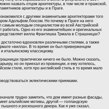
 можно назвать отцом архитектуры, в том числе и пражской,
памятников архитектуры и в Праге.
ознакомился с другими знаменитыми архитекторами того
ром Адольфом Лоосом. Но почему в Праге на него
был самым молодым специалистом во всей Австрийской
т работать. Одно из его знаменитейших и оригинальных
 представляет вилла Франтишка Трмала в Страшницах?
ыл достаточно вдохновлен различными стилями, а также
 формате «вилла». В то время он был приверженцем
 и итальянскому классицизму.
Страшницах практически ничего не было. Можно сказать,
рьеру, но он приехал из провинции, и ему хотелось,
йском стиле, хотя про английский стиль в то время мало
ководствоваться эклектическими приемами.
вначале трудно заметить, что дом имеет разные фасады,
имеет альпийские мотивы, другой — голландскую
пышного и роскошного декора. Как я уже сказал,