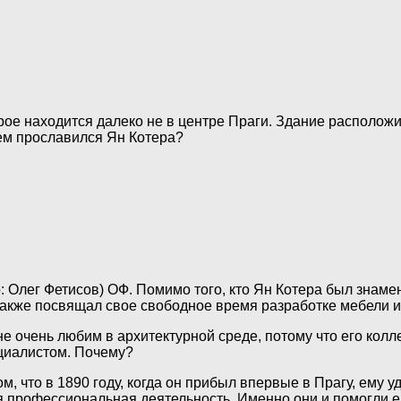
рое находится далеко не в центре Праги. Здание располож
Чем прославился Ян Котера?
: Олег Фетисов)
ОФ. Помимо того, кто Ян Котера был знаме
 также посвящал свое свободное время разработке мебели 
е очень любим в архитектурной среде, потому что его колле
циалистом. Почему?
, что в 1890 году, когда он прибыл впервые в Прагу, ему у
 профессиональная деятельность. Именно они и помогли ем