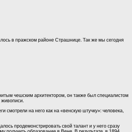
илось в пражском районе Страшнице. Так же мы сегодня
нитым чешским архитектором, он также был специалистом
и живописи.
ги смотрели на него как на «венскую штучку»: человека,
далось продемонстрировать свой талант и у него сразу
у получить образование в Вене. В результате, в 1894