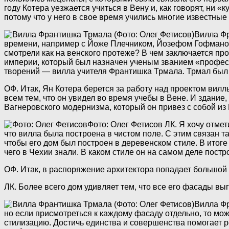
году Котера уезжается учиться в Вену и, как говорят, ни «
потому что у него в свое время учились многие известны
Вилла Фр
времени, например с Йоже Плечником, Йозефом Гофманом
смотрели как на венского протеже? В чем заключается п
империи, который был назначен ученым званием «профессо
творений — вилла учителя Франтишка Трмала. Трмал был 
ОФ. Итак, Ян Котера берется за работу над проектом вилл
всем тем, что он увидел во время учебы в Вене. И здание
Вагнеровского модернизма, который он привез с собой из 
Фото: Олег Фетисов
ЛК. Я хочу отмет
что вилла была построена в чистом поле. С этим связан та
чтобы его дом был построен в деревенском стиле. В итоге
чего в Чехии знали. В каком стиле он на самом деле постр
ОФ. Итак, в распоряжение архитектора попадает большой 
ЛК. Более всего дом удивляет тем, что все его фасады вы
Вилла Фр
но если присмотреться к каждому фасаду отдельно, то мо
стилизацию. Достичь единства и совершенства помогает р