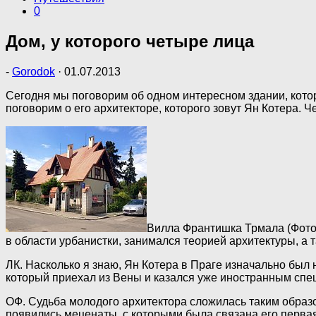
0
Дом, у которого четыре лица
-
Gorodok
·
01.07.2013
Сегодня мы поговорим об одном интересном здании, кото
поговорим о его архитекторе, которого зовут Ян Котера. 
Вилла Франтишка Трмала (Фото
в области урбанистки, занимался теорией архитектуры, а
ЛК. Насколько я знаю, Ян Котера в Праге изначально был н
который приехал из Вены и казался уже иностранным спе
ОФ. Судьба молодого архитектора сложилась таким образом
появились меценаты, с которыми была связана его первая