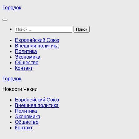
Перейти
Городок
к
содержимому
Найти:
Европейский Союз
Внешняя политика
Политика
Экономика
Общество
Контакт
Городок
Новости Чехии
Европейский Союз
Внешняя политика
Политика
Экономика
Общество
Контакт