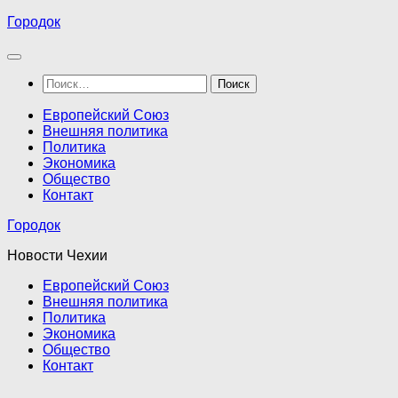
Перейти
Городок
к
содержимому
Найти:
Европейский Союз
Внешняя политика
Политика
Экономика
Общество
Контакт
Городок
Новости Чехии
Европейский Союз
Внешняя политика
Политика
Экономика
Общество
Контакт