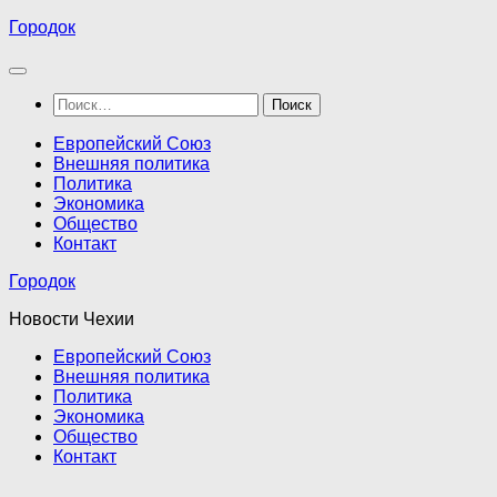
Перейти
Городок
к
содержимому
Найти:
Европейский Союз
Внешняя политика
Политика
Экономика
Общество
Контакт
Городок
Новости Чехии
Европейский Союз
Внешняя политика
Политика
Экономика
Общество
Контакт