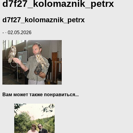
d7f27_kolomaznik_petrx
d7f27_kolomaznik_petrx
-
·
02.05.2026
Вам может также понравиться...