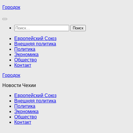
Перейти
Городок
к
содержимому
Найти:
Европейский Союз
Внешняя политика
Политика
Экономика
Общество
Контакт
Городок
Новости Чехии
Европейский Союз
Внешняя политика
Политика
Экономика
Общество
Контакт