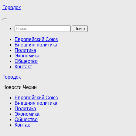
Перейти
Городок
к
содержимому
Найти:
Европейский Союз
Внешняя политика
Политика
Экономика
Общество
Контакт
Городок
Новости Чехии
Европейский Союз
Внешняя политика
Политика
Экономика
Общество
Контакт