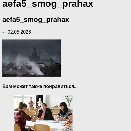
aefa5_smog_prahax
aefa5_smog_prahax
-
·
02.05.2026
Вам может также понравиться...