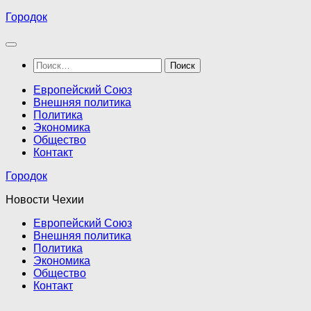
Перейти
Городок
к
содержимому
Найти:
Европейский Союз
Внешняя политика
Политика
Экономика
Общество
Контакт
Городок
Новости Чехии
Европейский Союз
Внешняя политика
Политика
Экономика
Общество
Контакт