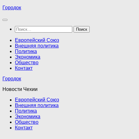
Перейти
Городок
к
содержимому
Найти:
Европейский Союз
Внешняя политика
Политика
Экономика
Общество
Контакт
Городок
Новости Чехии
Европейский Союз
Внешняя политика
Политика
Экономика
Общество
Контакт