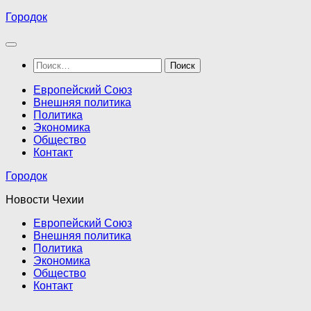
Перейти
Городок
к
содержимому
Найти:
Европейский Союз
Внешняя политика
Политика
Экономика
Общество
Контакт
Городок
Новости Чехии
Европейский Союз
Внешняя политика
Политика
Экономика
Общество
Контакт