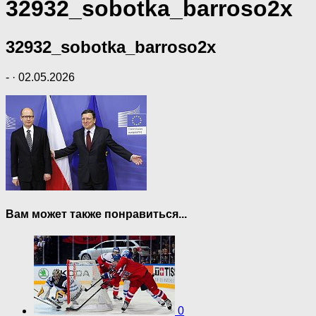
32932_sobotka_barroso2x
32932_sobotka_barroso2x
-
·
02.05.2026
Вам может также понравиться...
0