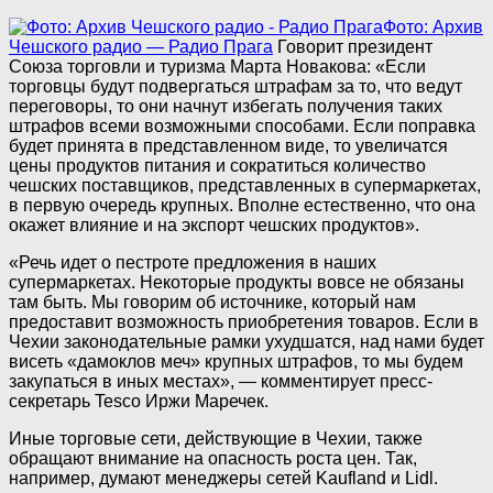
Фото: Архив
Чешского радио — Радио Прага
Говорит президент
Союза торговли и туризма Марта Новакова: «Если
торговцы будут подвергаться штрафам за то, что ведут
переговоры, то они начнут избегать получения таких
штрафов всеми возможными способами. Если поправка
будет принята в представленном виде, то увеличатся
цены продуктов питания и сократиться количество
чешских поставщиков, представленных в супермаркетах,
в первую очередь крупных. Вполне естественно, что она
окажет влияние и на экспорт чешских продуктов».
«Речь идет о пестроте предложения в наших
супермаркетах. Некоторые продукты вовсе не обязаны
там быть. Мы говорим об источнике, который нам
предоставит возможность приобретения товаров. Если в
Чехии законодательные рамки ухудшатся, над нами будет
висеть «дамоклов меч» крупных штрафов, то мы будем
закупаться в иных местах», — комментирует пресс-
секретарь Tesco Иржи Маречек.
Иные торговые сети, действующие в Чехии, также
обращают внимание на опасность роста цен. Так,
например, думают менеджеры сетей Kaufland и Lidl.