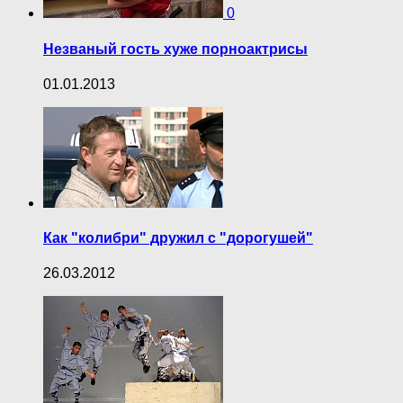
0
Незваный гость хуже порноактрисы
01.01.2013
Как "колибри" дружил с "дорогушей"
26.03.2012