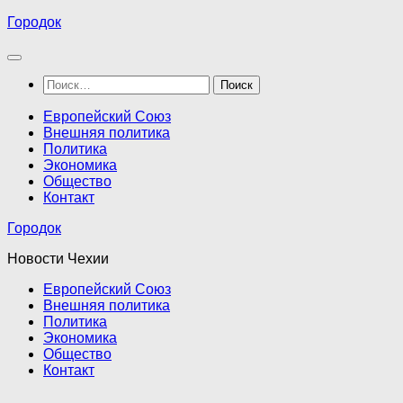
Перейти
Городок
к
содержимому
Найти:
Европейский Союз
Внешняя политика
Политика
Экономика
Общество
Контакт
Городок
Новости Чехии
Европейский Союз
Внешняя политика
Политика
Экономика
Общество
Контакт