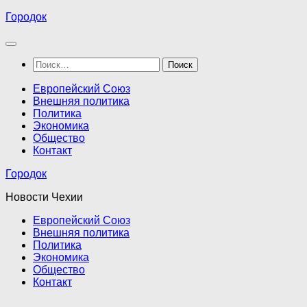
Перейти
Городок
к
содержимому
Найти:
Европейский Союз
Внешняя политика
Политика
Экономика
Общество
Контакт
Городок
Новости Чехии
Европейский Союз
Внешняя политика
Политика
Экономика
Общество
Контакт