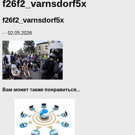
f26f2_varnsdorf5x
f26f2_varnsdorf5x
-
·
02.05.2026
Вам может также понравиться...