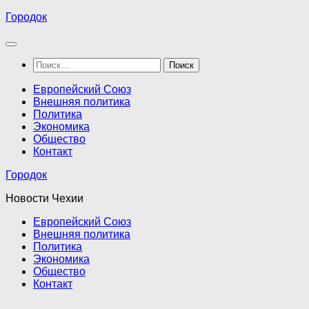
Перейти
Городок
к
содержимому
Найти:
Европейский Союз
Внешняя политика
Политика
Экономика
Общество
Контакт
Городок
Новости Чехии
Европейский Союз
Внешняя политика
Политика
Экономика
Общество
Контакт