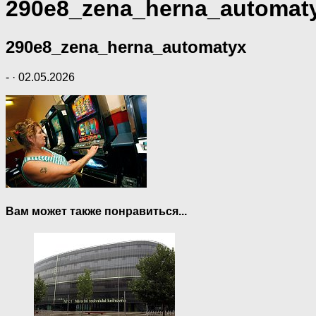
290e8_zena_herna_automat
290e8_zena_herna_automatyx
-
·
02.05.2026
Вам может также понравиться...