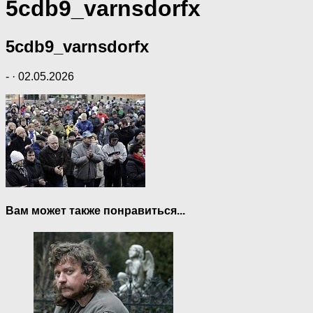
5cdb9_varnsdorfx
5cdb9_varnsdorfx
-
·
02.05.2026
Вам может также понравиться...