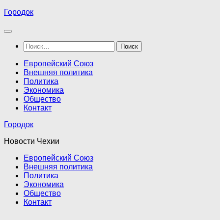
Перейти
Городок
к
содержимому
Найти:
Европейский Союз
Внешняя политика
Политика
Экономика
Общество
Контакт
Городок
Новости Чехии
Европейский Союз
Внешняя политика
Политика
Экономика
Общество
Контакт