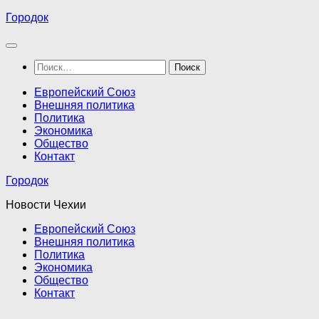
Перейти
Городок
к
содержимому
Найти:
Европейский Союз
Внешняя политика
Политика
Экономика
Общество
Контакт
Городок
Новости Чехии
Европейский Союз
Внешняя политика
Политика
Экономика
Общество
Контакт