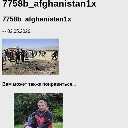
7758b_afghanistan1x
7758b_afghanistan1x
-
·
02.05.2026
Вам может также понравиться...