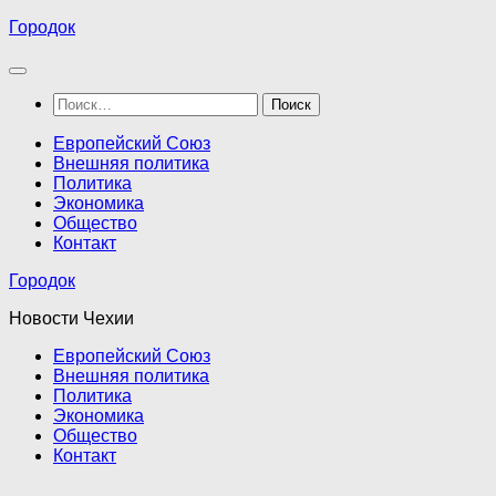
Перейти
Городок
к
содержимому
Найти:
Европейский Союз
Внешняя политика
Политика
Экономика
Общество
Контакт
Городок
Новости Чехии
Европейский Союз
Внешняя политика
Политика
Экономика
Общество
Контакт