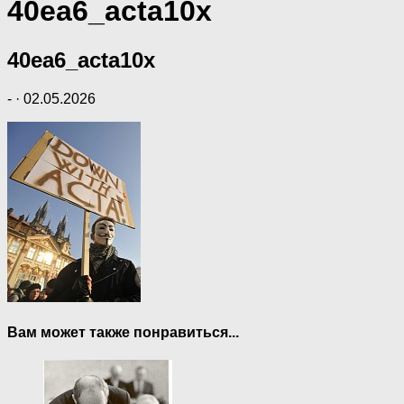
40ea6_acta10x
40ea6_acta10x
-
·
02.05.2026
Вам может также понравиться...