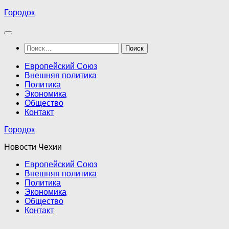
Перейти
Городок
к
содержимому
Найти:
Европейский Союз
Внешняя политика
Политика
Экономика
Общество
Контакт
Городок
Новости Чехии
Европейский Союз
Внешняя политика
Политика
Экономика
Общество
Контакт