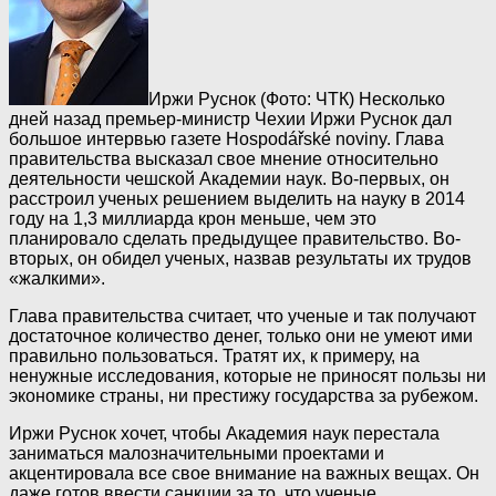
Иржи Руснок (Фото: ЧТК)
Несколько
дней назад премьер-министр Чехии Иржи Руснок дал
большое интервью газете Hospodářské noviny. Глава
правительства высказал свое мнение относительно
деятельности чешской Академии наук. Во-первых, он
расстроил ученых решением выделить на науку в 2014
году на 1,3 миллиарда крон меньше, чем это
планировало сделать предыдущее правительство. Во-
вторых, он обидел ученых, назвав результаты их трудов
«жалкими».
Глава правительства считает, что ученые и так получают
достаточное количество денег, только они не умеют ими
правильно пользоваться. Тратят их, к примеру, на
ненужные исследования, которые не приносят пользы ни
экономике страны, ни престижу государства за рубежом.
Иржи Руснок хочет, чтобы Академия наук перестала
заниматься малозначительными проектами и
акцентировала все свое внимание на важных вещах. Он
даже готов ввести санкции за то, что ученые