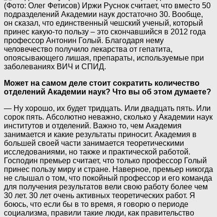
(Фото: Олег Фетисов)
Иржи Руснок считает, что вместо 50
подразделений Академии наук достаточно 30. Вообще,
он сказал, что единственный чешский ученый, который
принес какую-то пользу – это скончавшийся в 2012 года
профессор Антонин Голый. Благодаря нему
человечество получило лекарства от гепатита,
опоясывающего лишая, препараты, используемые при
заболеваниях ВИЧ и СПИД.
Может на самом деле стоит сократить количество
отделений Академии наук? Что вы об этом думаете?
— Ну хорошо, их будет тридцать. Или двадцать пять. Или
сорок пять. Абсолютно неважно, сколько у Академии наук
институтов и отделений. Важно то, чем Академия
занимается и какие результаты приносит. Академия в
большей своей части занимается теоретическими
исследованиями, но также и практической работой.
Господин премьер считает, что только профессор Голый
принес пользу миру и стране. Наверное, премьер никогда
не слышал о том, что покойный профессор и его команда
для получения результатов вели свою работу более чем
30 лет. 30 лет очень активных теоретических работ. Я
боюсь, что если бы в то время, я говорю о периоде
социализма, правили такие люди, как правительство