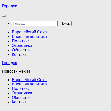
Перейти
Городок
к
содержимому
Найти:
Европейский Союз
Внешняя политика
Политика
Экономика
Общество
Контакт
Городок
Новости Чехии
Европейский Союз
Внешняя политика
Политика
Экономика
Общество
Контакт