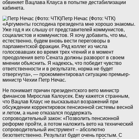
обвиняет Вацлава Клауса в попытке дестабилизации
кабинета.
Петр Нечас (Фото: ЧТК)
«Аргументы господина президента мне хорошо знакомы.
Уже год я их слышу от представителей коммунистов,
социалистов и коммунистов. Я хочу добавить, что мы,
естественно, будем вновь вести переговоры в
парламентской фракции. Ряд коллег из числа
голосовавших во время трех чтений и в момент
преодоления вето Сената должны разворот в своем
мнении объяснить. Я надеюсь, что победит чувство
ответственности и в результате, норма не будет
отвергнута», — прокомментировал ситуацию премьер-
министр Чехии Петр Нечас.
Не понимает причин президентского вето министр
финансов Мирослав Калоусек. Ему кажется странным,
что Вацлав Клаус не высказывал возражений при
обсуждении корректировок пенсионной системы весной
и летом, а ныне отказался поддержать
сопроводительный закон: «Позволить пенсионной
реформе пройти, а потом наложить вето на технический
сопроводительный инструмент – абсолютно
безответственно. Результат будет очень простым. С