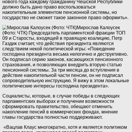
нового года каждому гражданину Чешской Республики
должно быть дано право воспользоваться
накопительным элементом пенсионной системы, но
государство не сможет такое законное право оформить».
Мирослав Калоусек
(Фото: ЧТК)
Председатель парламентской фракции ТОП
09 и Старосты, входящей в правящую коалицию, Петр
Газдик считает, что действия президента являются
следствием некой политической игры: «Поведение
господина президента весьма нелогично и деструктивно.
Он подписал серию законов, касающихся пенсионного
страхования, и позволяющих внедрить вторую статью
пенсионной системы. За три месяца до вступления в
действие накопительной части пенсии, он не подписал
сопроводительную инструкцию. Я вижу в этом локальные
политические интересы господина президента».
Социалисты, которые, в случае победы в следующих
парламентских выборах и получении возможности
сформировать правительство, обещают отменить
накопление пенсий в коммерческих фондах, мнение
главы государства полностью поддерживают.
«Вацлав Клаус многократно, хотя и является политиком